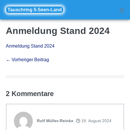
Zum
Tauschring 5-Seen-Land
Inhalt
Men
Scha
springen
Anmeldung Stand 2024
Anmeldung Stand 2024
Beitragsnavigation
← Vorheriger Beitrag
2
Kommentare
Rolf Müller-Reinke
18. August 2024