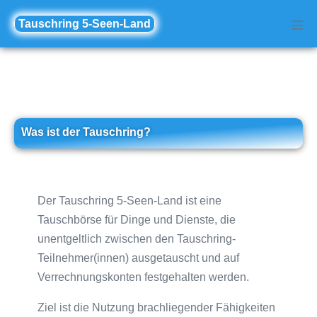
Zum
Tauschring 5-Seen-Land
Inhalt
Men
Scha
springen
Was ist der Tauschring?
Der Tauschring 5-Seen-Land ist eine
Tauschbörse für Dinge und Dienste, die
unentgeltlich zwischen den Tauschring-
Teilnehmer(innen) ausgetauscht und auf
Verrechnungskonten festgehalten werden.
Ziel ist die Nutzung brachliegender Fähigkeiten