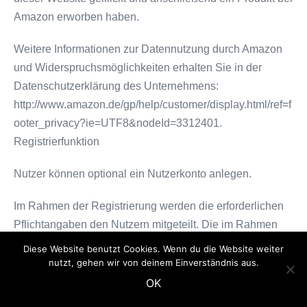
Amazon erworben haben.
Weitere Informationen zur Datennutzung durch Amazon
und Widerspruchsmöglichkeiten erhalten Sie in der
Datenschutzerklärung des Unternehmens:
http://www.amazon.de/gp/help/customer/display.html/ref=f
ooter_privacy?ie=UTF8&nodeId=3312401.
Registrierfunktion
Nutzer können optional ein Nutzerkonto anlegen.
Im Rahmen der Registrierung werden die erforderlichen
Pflichtangaben den Nutzern mitgeteilt. Die im Rahmen
der Registrierung eingegebenen Daten werden für die
Diese Website benutzt Cookies. Wenn du die Website weiter
Zwecke der Nutzung des Angebotes verwendet.
nutzt, gehen wir von deinem Einverständnis aus.
OK
Die Nutzer können über angebots- oder